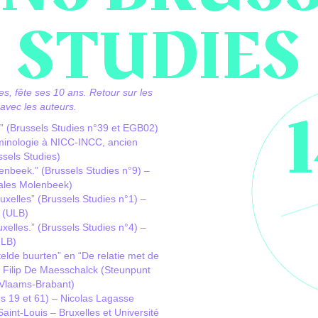
STUDIES
es, fête ses 10 ans. Retour sur les
 avec les auteurs.
es” (Brussels Studies n°39 et EGB02)
iminologie à NICC-INCC, ancien
ssels Studies)
enbeek.” (Brussels Studies n°9) –
ales Molenbeek)
uxelles” (Brussels Studies n°1) –
 (ULB)
uxelles.” (Brussels Studies n°4) –
ULB)
elde buurten” en “De relatie met de
 – Filip De Maesschalck (Steunpunt
 Vlaams-Brabant)
s 19 et 61) – Nicolas Lagasse
nt-Louis – Bruxelles et Université