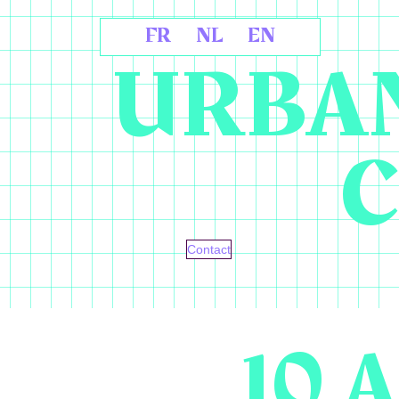
FR
NL
EN
URBAN
C
Contact
10 