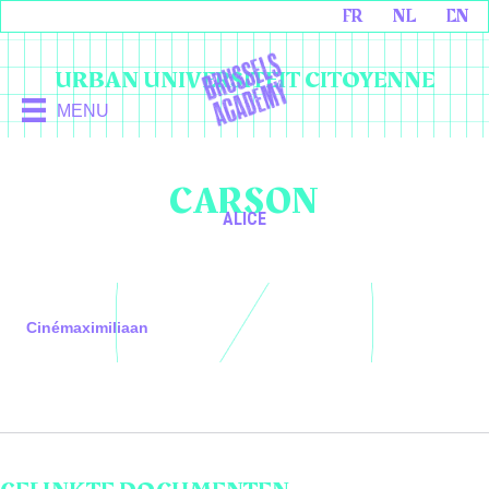
FR
NL
EN
URBAN UNIVERSITEIT CITOYENNE
MENU
CARSON
ALICE
Cinémaximiliaan