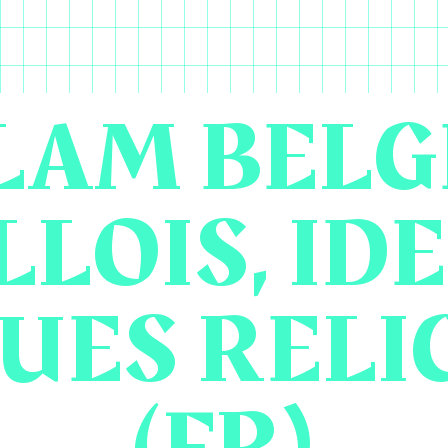
SLAM BELG
LOIS, ID
UES RELI