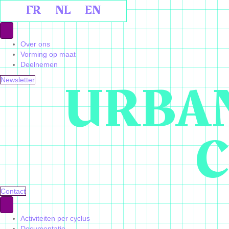
FR
NL
EN
Over ons
Vorming op maat
Deelnemen
URBAN
Newsletter
C
Contact
Activiteiten per cyclus
Documentatie