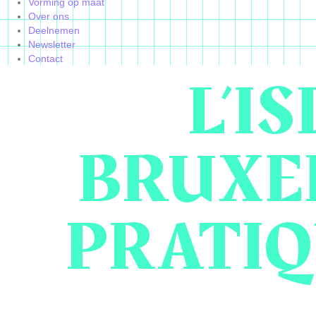
Vorming op maat
Over ons
Deelnemen
Newsletter
Contact
L’I
BRUXEL
PRATIQ