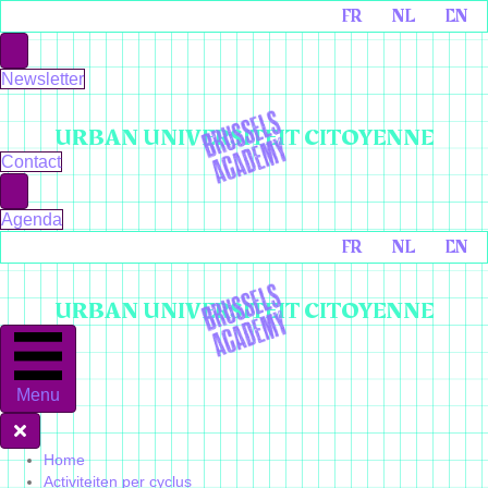
FR
NL
EN
Newsletter
URBAN UNIVERSITEIT CITOYENNE
Contact
Agenda
FR
NL
EN
URBAN UNIVERSITEIT CITOYENNE
Menu
Home
Activiteiten per cyclus