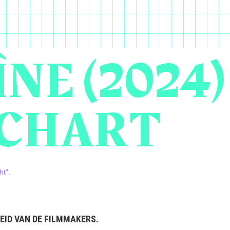
ÎNE (2024)
NCHART
ht”.
EID VAN DE FILMMAKERS.