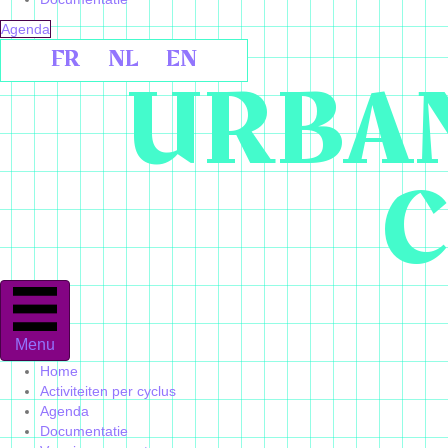
Agenda
FR
NL
EN
URBAN
C
Menu
Home
Activiteiten per cyclus
Agenda
Documentatie