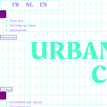
FR
NL
EN
Over ons
Vorming op maat
Deelnemen
URBAN
Newsletter
C
Contact
Activiteiten per cyclus
Documentatie