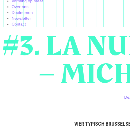
Vorming op maat
Over ons
Deelnemen
Newsletter
Contact
#3. LA NU
– MIC
Dez
VIER TYPISCH BRUSSELS