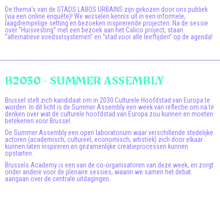
De thema’s van de STADS LABOS URBAINS zijn gekozen door ons publiek
(via een online enquête)! We wisselen kennis uit in een informele,
laagdrempelige setting en bezoeken inspirerende projecten. Na de sessie
over “Huisvesting” met een bezoek aan het Calico project, staan
“alternatieve voedselsystemen” en “stad voor alle leeftijden” op de agenda!
B2030 - SUMMER ASSEMBLY
Brussel stelt zich kandidaat om in 2030 Culturele Hoofdstad van Europa te
worden. In dit licht is de Summer Assembly een week van reflectie om na te
denken over wat de culturele hoofdstad van Europa zou kunnen en moeten
betekenen voor Brussel.
De Summer Assembly een open laboratorium waar verschillende stedelijke
actoren (academisch, cultureel, economisch, artistiek) zich door elkaar
kunnen laten inspireren en gezamenlijke creatieprocessen kunnen
opstarten.
Brussels Academy is een van de co-organisatoren van deze week, en zorgt
onder andere voor de plenaire sessies, waarin we samen het debat
aangaan over de centrale uitdagingen.