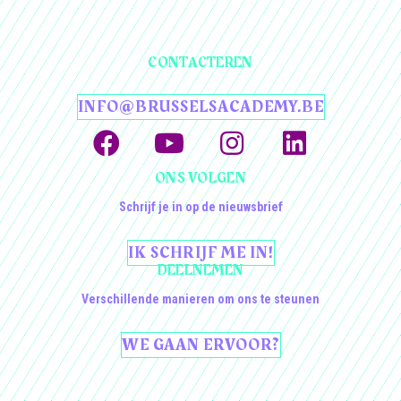
CONTACTEREN
INFO@BRUSSELSACADEMY.BE
ONS VOLGEN
Schrijf je in op de nieuwsbrief
IK SCHRIJF ME IN!
DEELNEMEN
Verschillende manieren om ons te steunen
WE GAAN ERVOOR?