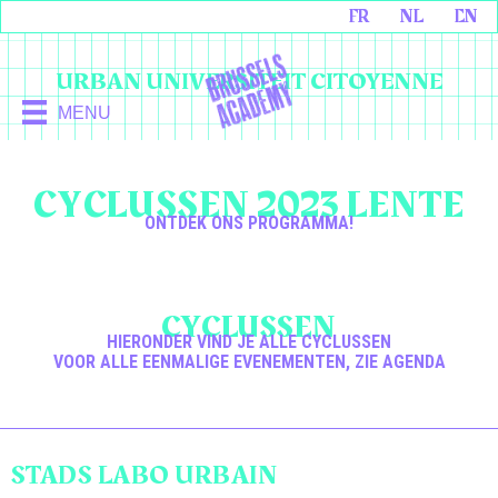
FR
NL
EN
URBAN UNIVERSITEIT CITOYENNE
MENU
CYCLUSSEN 2023 LENTE
ONTDEK ONS PROGRAMMA!
CYCLUSSEN
HIERONDER VIND JE ALLE CYCLUSSEN
VOOR ALLE EENMALIGE EVENEMENTEN, ZIE AGENDA
STADS LABO URBAIN