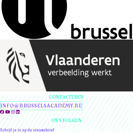
CONTACTEREN
INFO@BRUSSELSACADEMY.BE
ONS VOLGEN
Schrijf je in op de nieuwsbrief