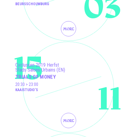
03
BEURSSCHOUWBURG
MORE
15
Cyclussen 2019 Herfst
Stads Salons Urbains (EN)
TRIALS OF MONEY
11
20:30 > 23:00
KAAISTUDIO’S
MORE