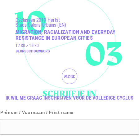
10
Cyclussen 2019 Herfst
Stads Salons Urbains (EN)
MIGRATION, RACIALIZATION AND EVERYDAY
03
RESISTANCE IN EUROPEAN CITIES
17:30 > 19:30
BEURSSCHOUWBURG
MORE
SCHRIJF JE IN
IK WIL ME GRAAG INSCHRIJVEN VOOR DE VOLLEDIGE CYCLUS
N
Prénom / Voornaam / First name
o
m
/
N
a