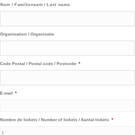
m
Nom / Familienaam / Last name
e
/
N
a
a
Organisation / Organisatie
m
*
Code Postal / Postal code / Postcode
*
E-mail
*
Nombre de tickets / Number of tickets / Aantal tickets
*