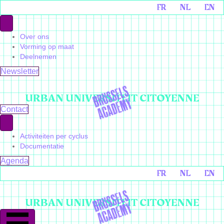
FR
NL
EN
Over ons
Vorming op maat
Deelnemen
Newsletter
URBAN UNIVERSITEIT CITOYENNE
Contact
Activiteiten per cyclus
Documentatie
Agenda
FR
NL
EN
URBAN UNIVERSITEIT CITOYENNE