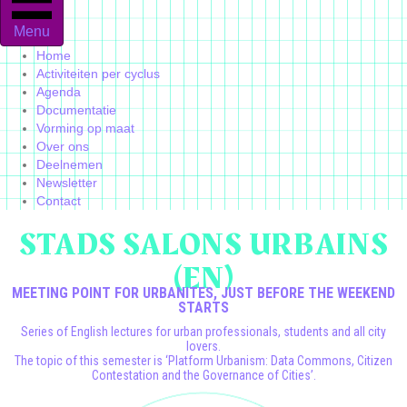
Menu
Home
Activiteiten per cyclus
Agenda
Documentatie
Vorming op maat
Over ons
Deelnemen
Newsletter
Contact
STADS SALONS URBAINS
(EN)
MEETING POINT FOR URBANITES, JUST BEFORE THE WEEKEND
STARTS
Series of English lectures for urban professionals, students and all city
lovers.
The topic of this semester is ‘Platform Urbanism: Data Commons, Citizen
Contestation and the Governance of Cities’.