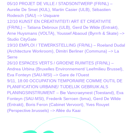
05/10 PROJET DE VILLE / STADSONTWERP (FR/NL) –
Aurelie De Smet (KUL), Martin Casier (ULB), Sébastien
Rodesch (SAU) –> Usquare
12/10 KUNST EN CREATIVITEIT/ ART ET CREATIVITE
(FR/NL) – Tatiana Debroux (ULB), Gerd De Wilde (Entrakt),
Arne Huysmans (VOLTA), Youssef Abaoud (Byrrrh & Skate) –>
Studio CityGate
19/10 EMPLOI / TEWERKSTELLING (FR/NL) – Roeland Dudal
(Architecture Workroom), Dimitri Berliner (Communa) –> La
Serre
26/10 ESPACES VERTS / GROENE RUIMTES (FR/NL) –
Andrea Urbina (Bruxelles Environnement/ Leefmilieu Brussel),
Eva Fonteyn (SAU-MSI) –> Gare de l’Ouest
9/11, 18:00 OCCUPATION TEMPORAIRE COMME OUTIL DE
PLANIFICATION URBAINE/ TIJDELIJK GEBRUIK ALS
PLANINGSINSTRUMENT – Bie Vancraeynest (Toestand), Eva
Fonteyn (SAU-MSI), Frederik Serroen (bma), Gerd De Wilde
(Entrakt), Boris Feron (Cabinet Vervoort), Yves Rouyet
(Perspective.brussels) –> Allée du Kaai