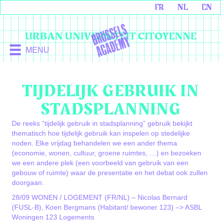
FR
NL
EN
URBAN UNIVERSITEIT CITOYENNE
MENU
TIJDELIJK GEBRUIK IN
STADSPLANNING
De reeks “tijdelijk gebruik in stadsplanning” gebruik bekijkt
thematisch hoe tijdelijk gebruik kan inspelen op stedelijke
noden. Elke vrijdag behandelen we een ander thema
(economie, wonen, cultuur, groene ruimtes, …) en bezoeken
we een andere plek (een voorbeeld van gebruik van een
gebouw of ruimte) waar de presentatie en het debat ook zullen
doorgaan.
28/09 WONEN / LOGEMENT (FR/NL) – Nicolas Bernard
(FUSL-B), Koen Bergmans (Habitant/ bewoner 123) –> ASBL
Woningen 123 Logements