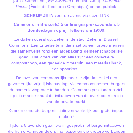
(Artist Commons),
Evi Swinnen
(Timelab Gent),
Laurence
Rasse
(École de Recherce Graphique) en het publiek.
SCHRIJF JE IN
voor de avond via deze
LINK
Commons in Brussels: 5 online gespreksavonden, 5
donderdagen op rij. Telkens om 19:00.
Ze duiken overal op. Zeker in de stad. Zeker in Brussel.
Commons! Een Engelse term die slaat op een groep mensen
die samenwerkt rond een afgebakend ‘gemeenschappelijke
goed’. Dat ‘goed’ kan van alles zijn: een collectieve
composthoop, een gedeelde moestuin, een materiaalbank,
een spaarkas…
De inzet van commons lijkt meer te zijn dan enkel een
gezamenlijke vrijetijdsbesteding. Via commons nemen burgers
de samenleving mee in handen. Commons positioneren zich
op die manier naast de initiatieven van de overheden en die
van de private markt.
Kunnen concrete burgerinitiatieven werkelijk een grote impact
maken?
Tijdens 5 avonden gaan we in gesprek met burgerinitiatieven
die hun ervaringen delen, met experten die grotere verbanden