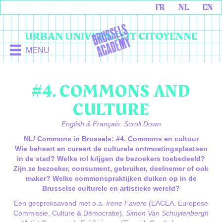
FR
NL
EN
URBAN UNIVERSITEIT CITOYENNE
MENU
#4. COMMONS AND
CULTURE
English & Français: Scroll Down
NL/ Commons in Brussels: #4. Commons en cultuur
Wie beheert en cureert de culturele ontmoetingsplaatsen
in de stad? Welke rol krijgen de bezoekers toebedeeld?
Zijn ze bezoeker, consument, gebruiker, deelnemer of ook
maker? Welke commonspraktijken duiken op in de
Brusselse culturele en artistieke wereld?
Een gespreksavond met o.a.
Irene Favero
(EACEA, Europese
Commissie, Culture & Démocratie),
Simon Van Schuylenbergh