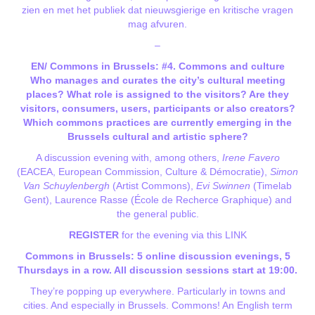
zien en met het publiek dat nieuwsgierige en kritische vragen
mag afvuren.
–
EN/ Commons in Brussels: #4. Commons and culture
Who manages and curates the city’s cultural meeting
places? What role is assigned to the visitors? Are they
visitors, consumers, users, participants or also creators?
Which commons practices are currently emerging in the
Brussels cultural and artistic sphere?
A discussion evening with, among others,
Irene Favero
(EACEA, European Commission, Culture & Démocratie),
Simon
Van Schuylenbergh
(Artist Commons),
Evi Swinnen
(Timelab
Gent), Laurence Rasse (École de Recherce Graphique) and
the general public.
REGISTER
for the evening via this
LINK
Commons in Brussels: 5 online discussion evenings, 5
Thursdays in a row. All discussion sessions start at 19:00.
They’re popping up everywhere. Particularly in towns and
cities. And especially in Brussels. Commons! An English term