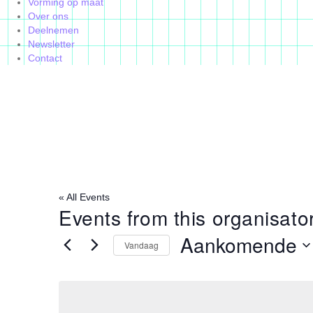
Vorming op maat
Over ons
Deelnemen
Newsletter
Contact
« All Events
Events from this organisato
Aankomende
Vandaag
S
e
l
e