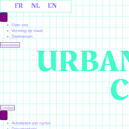
FR
NL
EN
Over ons
Vorming op maat
Deelnemen
URBAN
Newsletter
C
Contact
Activiteiten per cyclus
Documentatie