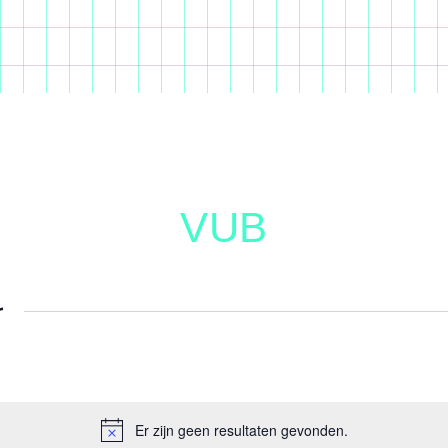
VUB
r
Er zijn geen resultaten gevonden.
N