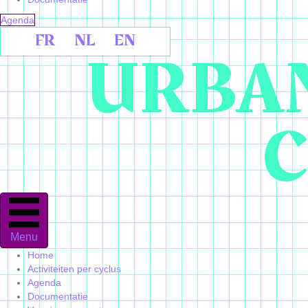
Agenda
FR
NL
EN
URBAN
C
Menu
Home
Activiteiten per cyclus
Agenda
Documentatie