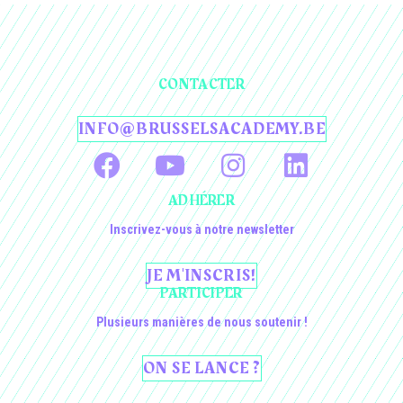
CONTACTER
INFO@BRUSSELSACADEMY.BE
ADHÉRER
Inscrivez-vous à notre newsletter
JE M'INSCRIS!
PARTICIPER
Plusieurs manières de nous soutenir !
ON SE LANCE ?