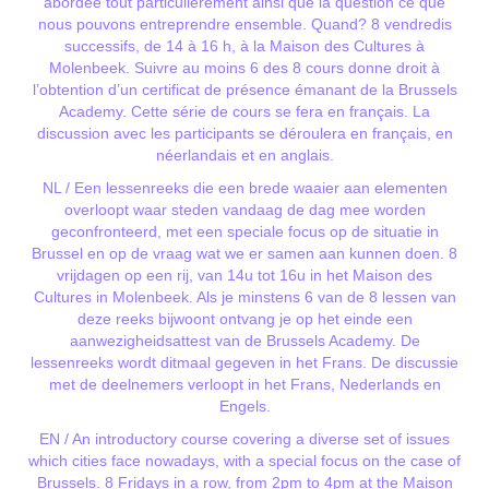
abordée tout particulièrement ainsi que la question ce que
nous pouvons entreprendre ensemble. Quand? 8 vendredis
successifs, de 14 à 16 h, à la Maison des Cultures à
Molenbeek. Suivre au moins 6 des 8 cours donne droit à
l’obtention d’un certificat de présence émanant de la Brussels
Academy. Cette série de cours se fera en français. La
discussion avec les participants se déroulera en français, en
néerlandais et en anglais.
NL / Een lessenreeks die een brede waaier aan elementen
overloopt waar steden vandaag de dag mee worden
geconfronteerd, met een speciale focus op de situatie in
Brussel en op de vraag wat we er samen aan kunnen doen. 8
vrijdagen op een rij, van 14u tot 16u in het Maison des
Cultures in Molenbeek. Als je minstens 6 van de 8 lessen van
deze reeks bijwoont ontvang je op het einde een
aanwezigheidsattest van de Brussels Academy. De
lessenreeks wordt ditmaal gegeven in het Frans. De discussie
met de deelnemers verloopt in het Frans, Nederlands en
Engels.
EN / An introductory course covering a diverse set of issues
which cities face nowadays, with a special focus on the case of
Brussels. 8 Fridays in a row, from 2pm to 4pm at the Maison