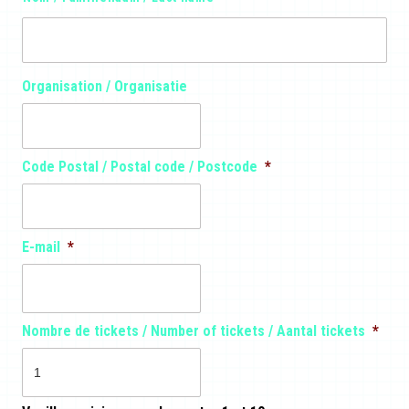
m
e
/
N
a
Organisation / Organisatie
a
m
*
Code Postal / Postal code / Postcode
*
E-mail
*
Nombre de tickets / Number of tickets / Aantal tickets
*