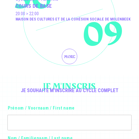
COURS DE BASE
09
20:00 > 22:00
MAISON DES CULTURES ET DE LA COHÉSION SOCIALE DE MOLENBEEK
MORE
JE M'INSCRIS
JE SOUHAITE M’INSCRIRE AU CYCLE COMPLET
N
Prénom / Voornaam / First name
o
m
/
N
a
Nom / Familienaam / Last name