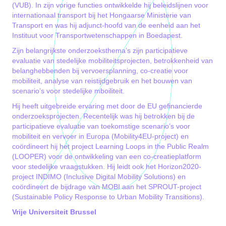
(VUB). In zijn vorige functies ontwikkelde hij beleidslijnen voor
internationaal transport bij het Hongaarse Ministerie van
Transport en was hij adjunct-hoofd van de eenheid aan het
Instituut voor Transportwetenschappen in Boedapest.
Zijn belangrijkste onderzoeksthema’s zijn participatieve
evaluatie van stedelijke mobiliteitsprojecten, betrokkenheid van
belanghebbenden bij vervoersplanning, co-creatie voor
mobiliteit, analyse van reistijdgebruik en het bouwen van
scenario’s voor stedelijke mboiliteit.
Hij heeft uitgebreide ervaring met door de EU gefinancierde
onderzoeksprojecten. Recentelijk was hij betrokken bij de
participatieve evaluatie van toekomstige scenario’s voor
mobiliteit en vervoer in Europa (Mobility4EU-project) en
coördineert hij het project Learning Loops in the Public Realm
(LOOPER) voor de ontwikkeling van een co-creatieplatform
voor stedelijke vraagstukken. Hij leidt ook het Horizon2020-
project INDIMO (Inclusive Digital Mobility Solutions) en
coördineert de bijdrage van MOBI aan het SPROUT-project
(Sustainable Policy Response to Urban Mobility Transitions).
Vrije Universiteit Brussel