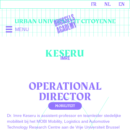
FR
NL
EN
URBAN UNIVERSITEIT CITOYENNE
MENU
KESERU
IMRE
OPERATIONAL
DIRECTOR
MOBILITEIT
Dr. Imre Keseru is assistent-professor en teamleider stedelijke
mobiliteit bij het MOBI Mobility, Logistics and Automotive
Technology Research Centre aan de Vrije Universiteit Brussel