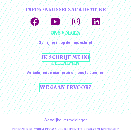
INFO@BRUSSELSACADEMY.BE
ONS VOLGEN
Schrijf je in op de nieuwsbrief
IK SCHRIJF ME IN!
DEELNEMEN
Verschillende manieren om ons te steunen
WE GAAN ERVOOR?
Wettelijke vermeldingen
DESIGNED BY
COBEA.COOP
& VISUAL IDENTITY
KIDNAPYOURDESIGNER