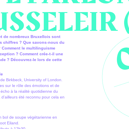
SSELEIR 
et de nombreux Bruxellois sont
ces chiffres ? Que savons-nous du
? Comment le multilinguisme
erception ? Comment crée-t-il une
de ? Découvrez-le lors de cette
le
e Birkbeck, University of London.
es sur le rôle des émotions et de
t écho à la réalité quotidienne du
a d’ailleurs été reconnu pour cela en
n bol de soupe végétarienne en
oot Eiland.
débute à 12h30.