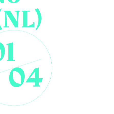
(NL)
01
04