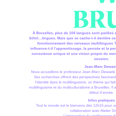
BRU
À Bruxelles, plus de 104 langues sont parlées 
bi/tri/…lingues. Mais que se cache-t-il derrière 
fonctionnement des cerveaux multilingues 
influence-t-il l’apprentissage, la pensée et la p
conscience unique et une vision propre du mon
session.
Jean-Marc Dewae
Nous accueillons le professeur Jean-Marc Dewaele d
Ses recherches offrent des perspectives fascinant
l’identité dans le multilinguisme, un thème qui fai
multilinguisme et du multiculturalisme à Bruxelles. Il 
début d’année.
Infos pratiques
Tout le monde est le bienvenu dès 12h15 pour u
collaboration avec Atelier Gr
L’intervention du conférencier 