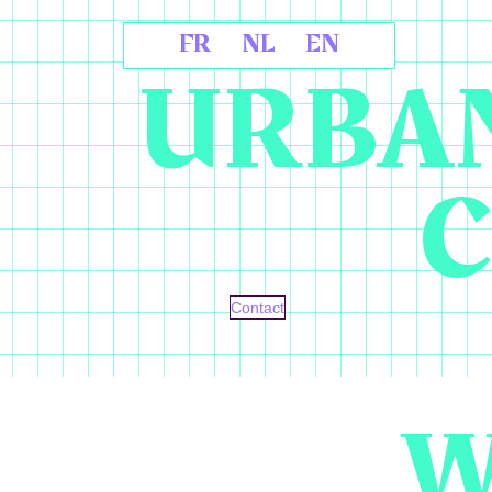
FR
NL
EN
URBAN
C
Contact
W